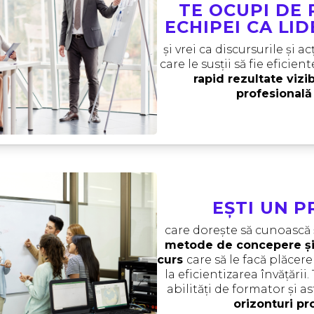
TE OCUPI DE
ECHIPEI CA LI
și vrei ca discursurile și a
care le susții să fie eficient
rapid rezultate vizib
profesională 
EȘTI UN 
care dorește să cunoască
metode de concepere și l
curs 
care să le facă plăcere 
la eficientizarea învățării
abilități de formator și as
orizonturi pr