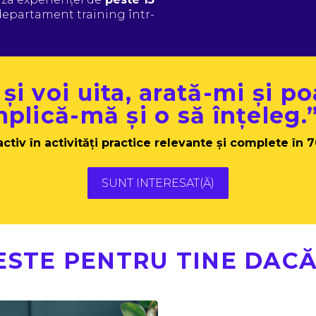
f departament training într-
i voi uita, arată-mi și p
plică-mă și o să înțeleg.
activ în activități practice relevante și complete în 
SUNT INTERESAT(Ă)
ESTE PENTRU TINE DACĂ