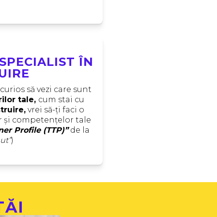
SPECIALIST ÎN
UIRE
cu experiență bogată, ești curios să vezi care sunt 
ilor tale, 
cum stai cu
struire,
 vrei să-ți faci o 
or și competențelor tale 
ner Profile (TTP)”
 de la 
ut”
) 
TĂI