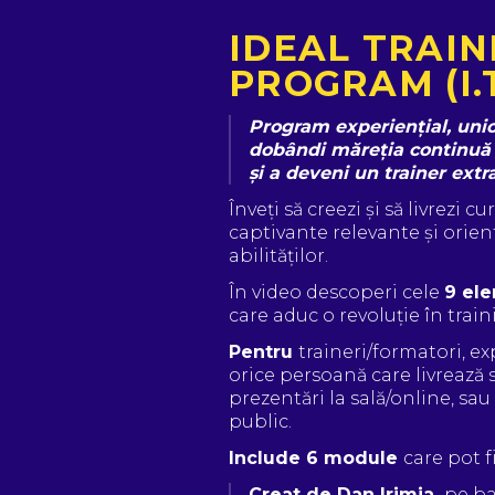
IDEAL TRAIN
PROGRAM (I.T
Program experiențial, unic
dobândi măreția continuă 
și a deveni un trainer extr
Înveți să creezi și să livrezi cu
captivante relevante și orien
abilităților. 
În video descoperi cele 
9 ele
care aduc o revoluție în train
Pentru 
traineri/formatori, exp
orice persoană care livrează se
prezentări la sală/online, sa
public.
Include 6 module 
care pot f
Creat de Dan Irimia, 
pe ba