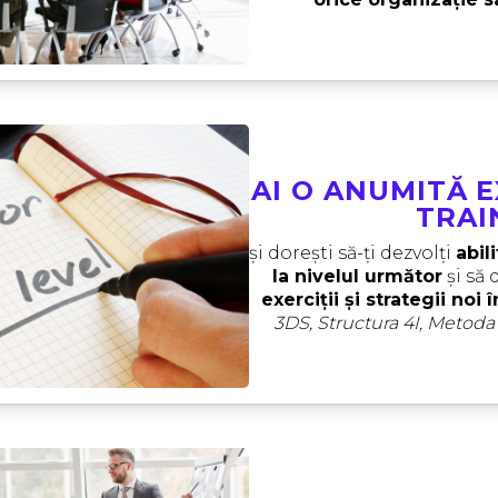
AI O ANUMITĂ 
TRAI
și dorești să-ți dezvolți 
abili
la nivelul următor
 și să
exerciții și strategii noi 
3DS, Structura 4I, Metoda