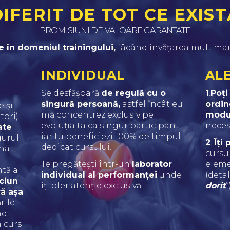
IFERIT DE TOT CE EXIST
PROMISIUNI DE VALOARE GARANTATE
e în domeniul trainingului,
 fâcând învățarea mult mai
INDIVIDUAL
AL
Se desfășoară 
de regulă cu o 
1
.
Poți
singură persoană,
 astfel încât eu 
ordin
 și 
mă concentrez exclusiv pe 
modu
ori) 
evoluția ta ca singur participant, 
neces
te 
iar tu beneficiezi 100% de timpul 
urul 
2
. 
Îți
dedicat cursului. 
loc unde, după ce te-ai antrenat, 
cursu
 
Te pregătești într-un 
laborator 
eleme
tă a 
individual al performanței
 unde 
(detali
ciun 
îți ofer atenție exclusivă.
dorit
”
ă așa 
ile 
d 
 curs 