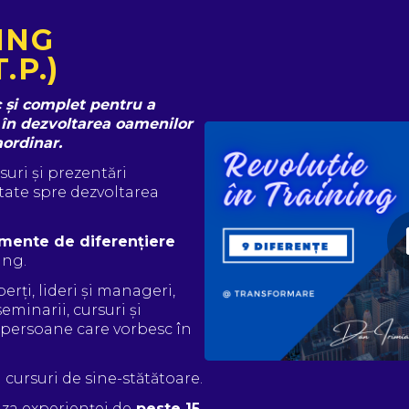
ING
.P.)
 și complet pentru a 
în dezvoltarea oamenilor 
aordinar.
rsuri și prezentări 
tate spre dezvoltarea 
mente de diferențiere
ing.
erți, lideri și manageri, 
minarii, cursuri și 
u persoane care vorbesc în 
i cursuri de sine-stătătoare.
za experienței de
 peste 15 