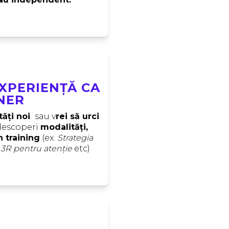
EXPERIENȚĂ CA
NER
tăți noi 
 sau v
rei să urci 
 descoperi 
modalități, 
în training
 (ex. 
Strategia 
 3R pentru atenție
 etc)