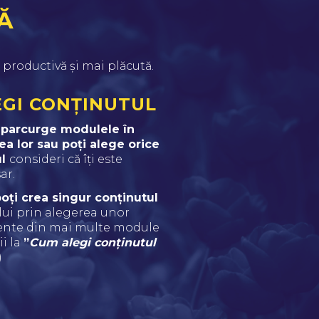
Ă
 productivă și mai plăcută.
EGI CONȚINUTUL
 parcurge modulele în 
ea lor sau poți alege orice 
l 
consideri că îți este 
ar.
 poți crea singur conținutul
lui prin alegerea unor 
nte din mai multe module 
i la 
”
Cum alegi conținutul 
)