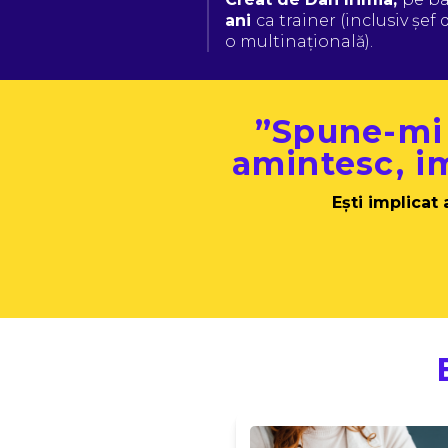
ani 
ca trainer (inclusiv șe
o multinațională).
”Spune-mi ș
amintesc, im
Ești implicat 