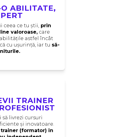
-O ABILITATE,
XPERT
ii ceea ce tu știi,
 prin 
line valoroase,
 care 
bilitățile astfel încât 
că cu ușurință, iar tu 
să-
niturile.
EVII TRAINER
ROFESIONIST
să livrezi cursuri 
ficiente și inovatoare. 
trainer (formator) în 
sau independent.