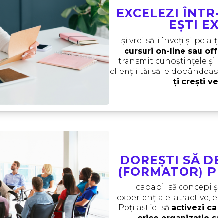
EXCELEZI ÎNTR
EȘTI E
și vrei să-i înveți și pe alț
cursuri on-line sau off
transmit cunoștințele și a
clienții tăi să le dobândeas
ți crești ve
DOREȘTI SĂ D
(FORMATOR) P
capabil să concepi și 
experiențiale, atractive, e
Poți astfel să 
activezi ca 
orice organizație 