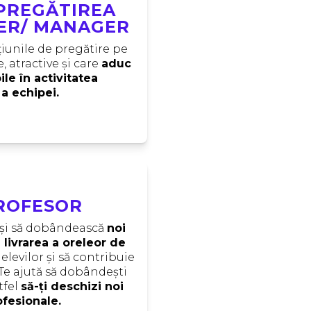
 PREGĂTIREA
DER/ MANAGER
cțiunile de pregătire pe 
e, atractive și care 
aduc 
ile în activitatea 
a echipei.
PROFESOR
 și să dobândească 
noi 
ivrarea a oreleor de 
elevilor și să contribuie 
. Te ajută să dobândești 
tfel 
să-ți deschizi noi 
ofesionale.