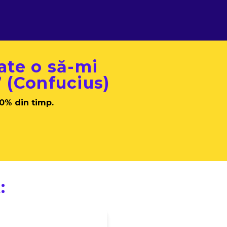
oate o să-mi
” (Confucius)
70% din timp.  
: