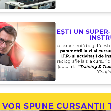
EȘTI UN SUPER-
INSTR
parametrii la zi ai cursur
I.T.P.-ul activității de in
radiografie la zi a cursuri
(detalii la 
”Training & Trai
”Conțin
 VOR SPUNE CURSANȚII 