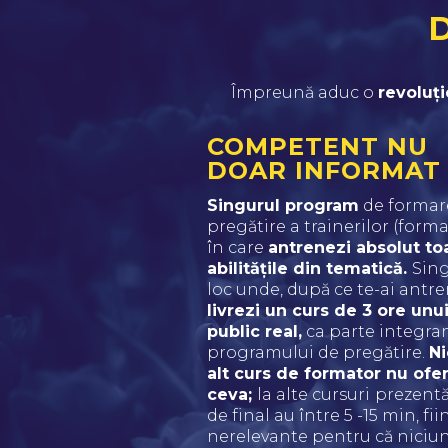
D
Împreună aduc o 
revoluți
COMPETENT NU
DOAR INFORMAT
Singurul program
 de formare
pregătire a trainerilor (format
în care 
antrenezi absolut toa
abilitățile din tematică. 
Sing
livrezi un curs de 3 ore unui
public real,
 ca parte integran
programului de pregătire. 
Ni
alt curs de formator nu ofer
ceva; 
la alte cursuri
prezentăr
de final au între 5 -15 min, fiin
nerelevante pentru că niciun