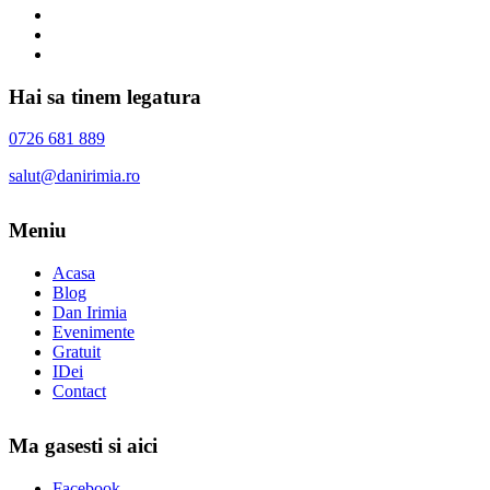
Hai sa tinem legatura
0726 681 889
salut@danirimia.ro
Meniu
Acasa
Blog
Dan Irimia
Evenimente
Gratuit
IDei
Contact
Ma gasesti si aici
Facebook