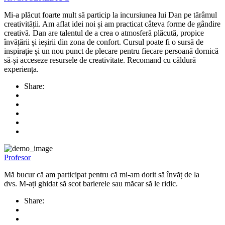
Mi-a plăcut foarte mult să particip la incursiunea lui Dan pe tărâmul
creativității. Am aflat idei noi și am practicat câteva forme de gândire
creativă. Dan are talentul de a crea o atmosferă plăcută, propice
învățării și ieșirii din zona de confort. Cursul poate fi o sursă de
inspirație și un nou punct de plecare pentru fiecare persoană dornică
să-și acceseze resursele de creativitate. Recomand cu căldură
experiența.
Share:
Profesor
Mă bucur că am participat pentru că mi-am dorit să învăț de la
dvs. M-ați ghidat să scot barierele sau măcar să le ridic.
Share: