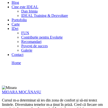
Blog
Cine este IDEAL
Dan Irimia
IDEAL Training & Dezvoltare
Portofoliu
Carte
IDei
FUN
Contribuție pentru Evoluție
Recomandari
Povești de succes
Galerie
Contact
Home
Success Stories
Testimonials
MIOARA MOCĂNAȘU
Cursul m-a determinat să ies din zona de confort și să-mi testez
limitele. Diversitatea temelor m-a ținut în priză. Cred că fiecare om