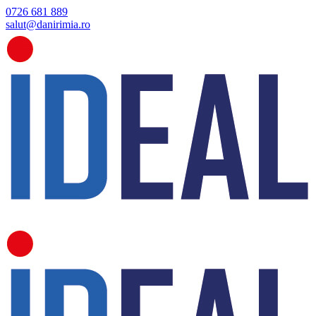
0726 681 889
salut@danirimia.ro