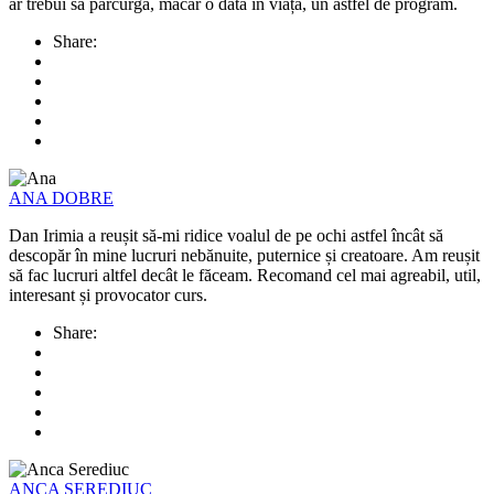
ar trebui să parcurgă, măcar o dată în viață, un astfel de program.
Share:
ANA DOBRE
Dan Irimia a reușit să-mi ridice voalul de pe ochi astfel încât să
descopăr în mine lucruri nebănuite, puternice și creatoare. Am reușit
să fac lucruri altfel decât le făceam. Recomand cel mai agreabil, util,
interesant și provocator curs.
Share:
ANCA SEREDIUC