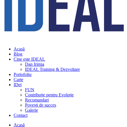
Acasă
Blog
Cine este IDEAL
Dan Irimia
IDEAL Training & Dezvoltare
Portofoliu
Carte
IDei
FUN
Contribuție pentru Evoluție
Recomandari
Povești de succes
Galerie
Contact
Acasă