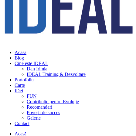
Acasă
Blog
Cine este IDEAL
Dan Irimia
IDEAL Training & Dezvoltare
Portofoliu
Carte
IDei
FUN
Contribuție pentru Evoluție
Recomandari
Povești de succes
Galerie
Contact
Acasă