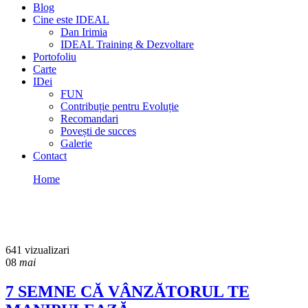
Blog
Cine este IDEAL
Dan Irimia
IDEAL Training & Dezvoltare
Portofoliu
Carte
IDei
FUN
Contribuție pentru Evoluție
Recomandari
Povești de succes
Galerie
Contact
Home
CONVINGERE
CONVINGERE
641 vizualizari
08
mai
7 SEMNE CĂ VÂNZĂTORUL TE