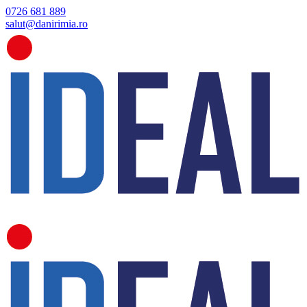
0726 681 889
salut@danirimia.ro