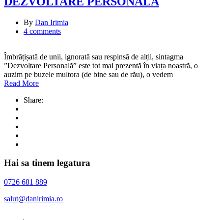
DEZVOLTARE PERSONALĂ
By
Dan Irimia
4 comments
Îmbrățișată de unii, ignorată sau respinsă de alții, sintagma
”Dezvoltare Personală” este tot mai prezentă în viața noastră, o
auzim pe buzele multora (de bine sau de rău), o vedem
Read More
Share:
Hai sa tinem legatura
0726 681 889
salut@danirimia.ro