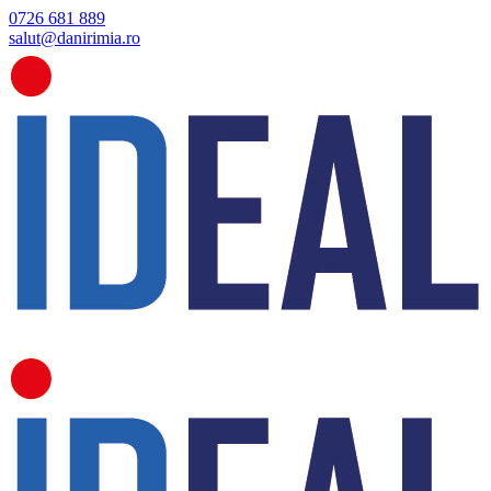
0726 681 889
salut@danirimia.ro