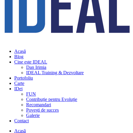
Acasă
Blog
Cine este IDEAL
Dan Irimia
IDEAL Training & Dezvoltare
Portofoliu
Carte
IDei
FUN
Contribuție pentru Evoluție
Recomandari
Povești de succes
Galerie
Contact
Acasă