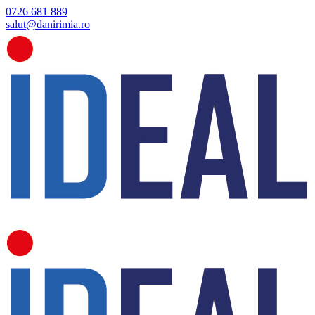
0726 681 889
salut@danirimia.ro