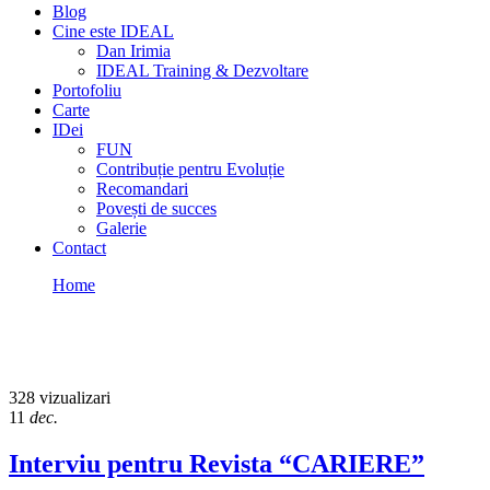
Blog
Cine este IDEAL
Dan Irimia
IDEAL Training & Dezvoltare
Portofoliu
Carte
IDei
FUN
Contribuție pentru Evoluție
Recomandari
Povești de succes
Galerie
Contact
Home
SĂ FII BUN
SĂ FII BUN
328 vizualizari
11
dec.
Interviu pentru Revista “CARIERE”