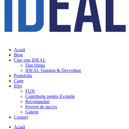
Acasă
Blog
Cine este IDEAL
Dan Irimia
IDEAL Training & Dezvoltare
Portofoliu
Carte
IDei
FUN
Contribuție pentru Evoluție
Recomandari
Povești de succes
Galerie
Contact
Acasă