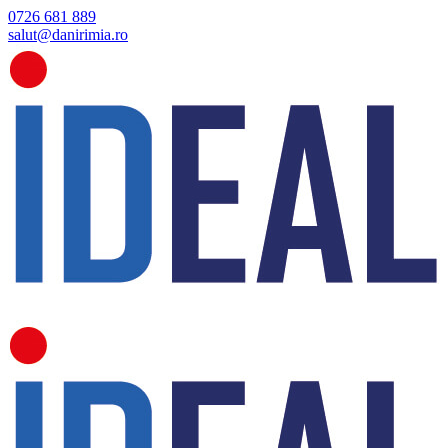
0726 681 889
salut@danirimia.ro