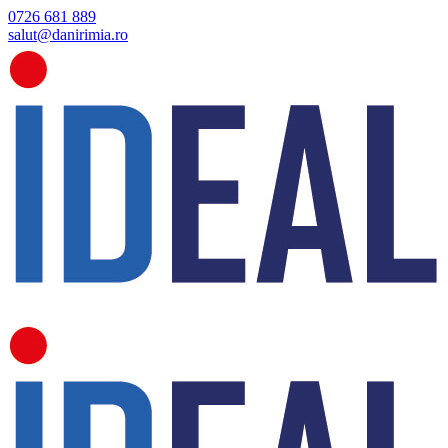
0726 681 889
salut@danirimia.ro