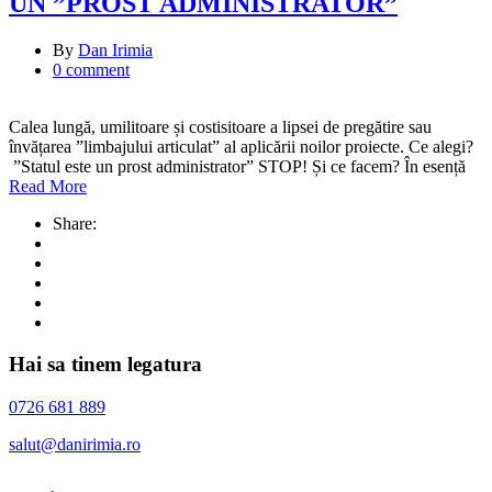
UN ”PROST ADMINISTRATOR”
By
Dan Irimia
0 comment
Calea lungă, umilitoare și costisitoare a lipsei de pregătire sau
învățarea ”limbajului articulat” al aplicării noilor proiecte. Ce alegi?
”Statul este un prost administrator” STOP! Și ce facem? În esență
Read More
Share:
Hai sa tinem legatura
0726 681 889
salut@danirimia.ro