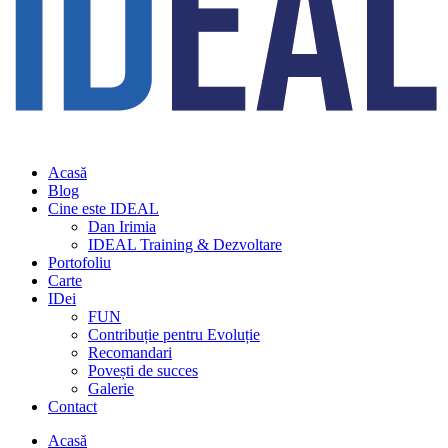
Acasă
Blog
Cine este IDEAL
Dan Irimia
IDEAL Training & Dezvoltare
Portofoliu
Carte
IDei
FUN
Contribuție pentru Evoluție
Recomandari
Povești de succes
Galerie
Contact
Acasă