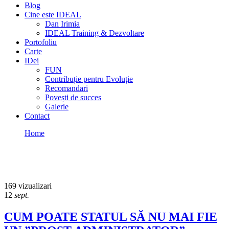
Blog
Cine este IDEAL
Dan Irimia
IDEAL Training & Dezvoltare
Portofoliu
Carte
IDei
FUN
Contribuție pentru Evoluție
Recomandari
Povești de succes
Galerie
Contact
Home
APLICARE IDEI
APLICARE IDEI
169 vizualizari
12
sept.
CUM POATE STATUL SĂ NU MAI FIE