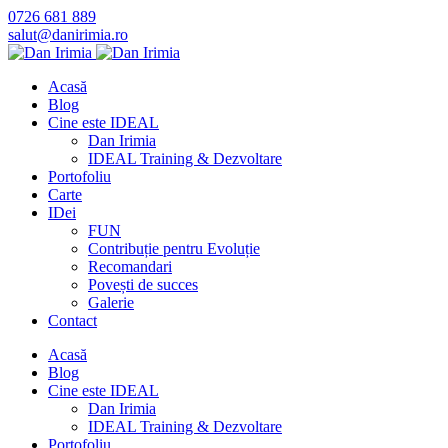
0726 681 889
salut@danirimia.ro
Acasă
Blog
Cine este IDEAL
Dan Irimia
IDEAL Training & Dezvoltare
Portofoliu
Carte
IDei
FUN
Contribuție pentru Evoluție
Recomandari
Povești de succes
Galerie
Contact
Acasă
Blog
Cine este IDEAL
Dan Irimia
IDEAL Training & Dezvoltare
Portofoliu