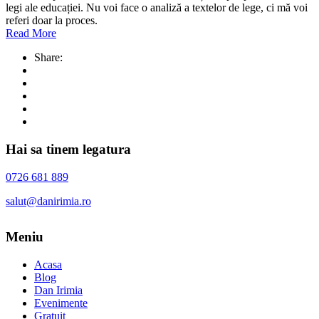
legi ale educației. Nu voi face o analiză a textelor de lege, ci mă voi
referi doar la proces.
Read More
Share:
Hai sa tinem legatura
0726 681 889
salut@danirimia.ro
Meniu
Acasa
Blog
Dan Irimia
Evenimente
Gratuit