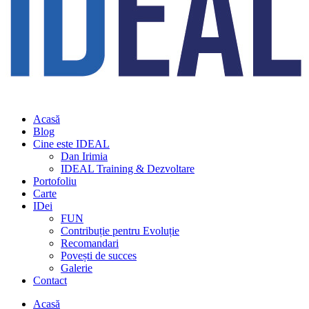
Acasă
Blog
Cine este IDEAL
Dan Irimia
IDEAL Training & Dezvoltare
Portofoliu
Carte
IDei
FUN
Contribuție pentru Evoluție
Recomandari
Povești de succes
Galerie
Contact
Acasă