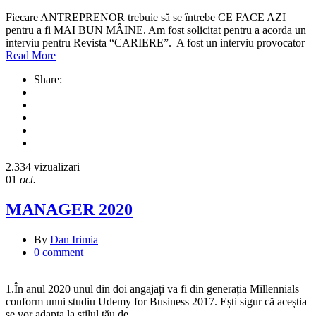
Fiecare ANTREPRENOR trebuie să se întrebe CE FACE AZI
pentru a fi MAI BUN MÂINE. Am fost solicitat pentru a acorda un
interviu pentru Revista “CARIERE”. A fost un interviu provocator
Read More
Share:
2.334 vizualizari
01
oct.
MANAGER 2020
By
Dan Irimia
0 comment
1.În anul 2020 unul din doi angajați va fi din generația Millennials
conform unui studiu Udemy for Business 2017. Ești sigur că aceștia
se vor adapta la stilul tău de