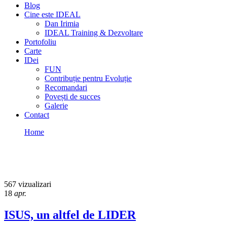
Blog
Cine este IDEAL
Dan Irimia
IDEAL Training & Dezvoltare
Portofoliu
Carte
IDei
FUN
Contribuție pentru Evoluție
Recomandari
Povești de succes
Galerie
Contact
Home
LIDER
LIDER
567 vizualizari
18
apr.
ISUS, un altfel de LIDER