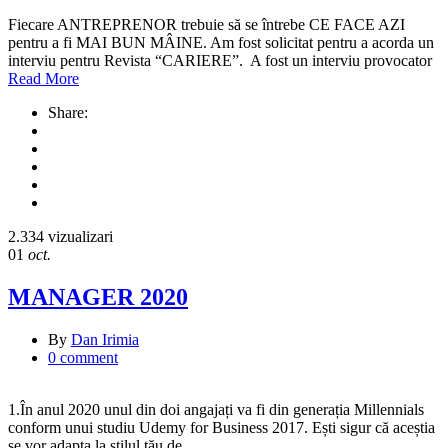
Fiecare ANTREPRENOR trebuie să se întrebe CE FACE AZI
pentru a fi MAI BUN MÂINE. Am fost solicitat pentru a acorda un
interviu pentru Revista “CARIERE”. A fost un interviu provocator
Read More
Share:
2.334 vizualizari
01
oct.
MANAGER 2020
By
Dan Irimia
0 comment
1.În anul 2020 unul din doi angajați va fi din generația Millennials
conform unui studiu Udemy for Business 2017. Ești sigur că aceștia
se vor adapta la stilul tău de