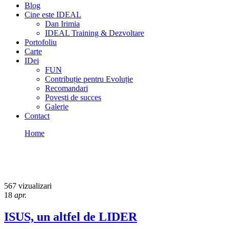
Blog
Cine este IDEAL
Dan Irimia
IDEAL Training & Dezvoltare
Portofoliu
Carte
IDei
FUN
Contribuție pentru Evoluție
Recomandari
Povești de succes
Galerie
Contact
Home
MANAGER
MANAGER
567 vizualizari
18
apr.
ISUS, un altfel de LIDER