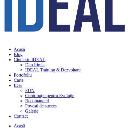
Acasă
Blog
Cine este IDEAL
Dan Irimia
IDEAL Training & Dezvoltare
Portofoliu
Carte
IDei
FUN
Contribuție pentru Evoluție
Recomandari
Povești de succes
Galerie
Contact
Acasă