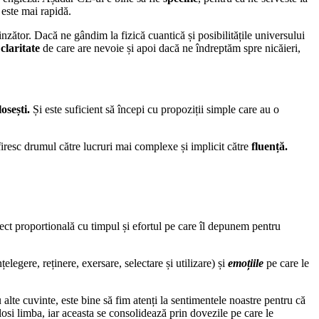
 este mai rapidă.
nzător. Dacă ne gândim la fizică cuantică și posibilitățile universului
e
claritate
de care are nevoie și apoi dacă ne îndreptăm spre nicăieri,
osești.
Și este suficient să începi cu propoziții simple care au o
iresc drumul către lucruri mai complexe și implicit către
fluență.
rect proportională cu timpul și efortul pe care îl depunem pentru
nțelegere, reținere, exersare, selectare și utilizare) și
emoțiile
pe care le
alte cuvinte, este bine să fim atenți la sentimentele noastre pentru că
osi limba, iar aceasta se consolidează prin dovezile pe care le