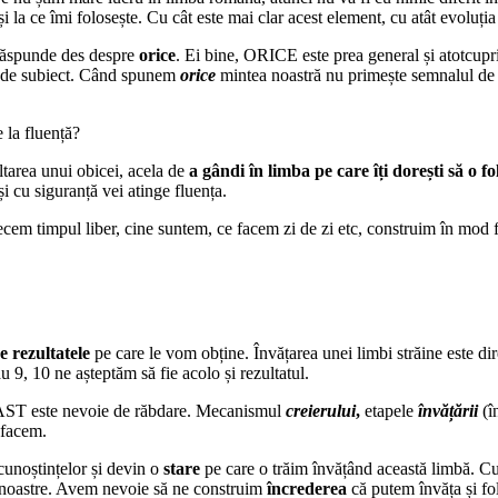
i la ce îmi folosește. Cu cât este mai clar acest element, cu atât evoluția
 răspunde des despre
orice
. Ei bine, ORICE este prea general și atotcupri
at de subiect. Când spunem
orice
mintea noastră nu primește semnalul d
 la fluență?
tarea unui obicei, acela de
a gândi în limba pe care îți dorești să o fol
și cu siguranță vei atinge fluența.
em timpul liber, cine suntem, ce facem zi de zi etc, construim în mod f
e rezultatele
pe care le vom obține. Învățarea unei limbi străine este di
u 9, 10 ne așteptăm să fie acolo și rezultatul.
 FAST este nevoie de răbdare. Mecanismul
creierului
,
etapele
învățării
(î
 facem.
 cunoștințelor și devin o
stare
pe care o trăim învățând această limbă. Cu 
i noastre. Avem nevoie să ne construim
încrederea
că putem învăța și fol