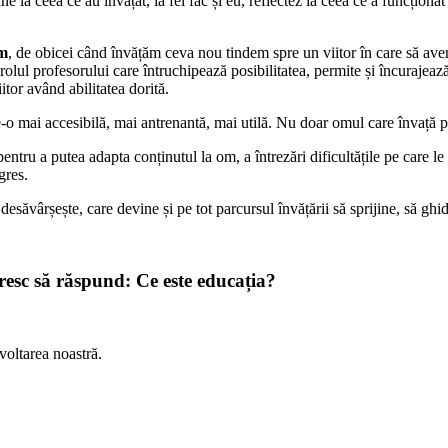
 la ceea ce au învățat, la fel fac și eu, reflectez la ceea ce a funcționat 
ăm
, de obicei când învățăm ceva nou tindem spre un viitor în care să avem
rolul profesorului care întruchipează posibilitatea, permite și încurajea
itor având abilitatea dorită.
o mai accesibilă, mai antrenantă, mai utilă. Nu doar omul care învață pe
entru a putea adapta conținutul la om, a întrezări dificultățile pe care le
gres.
esăvârșește, care devine și pe tot parcursul învățării să sprijine, să ghi
oresc să răspund:
Ce este educația?
voltarea noastră.