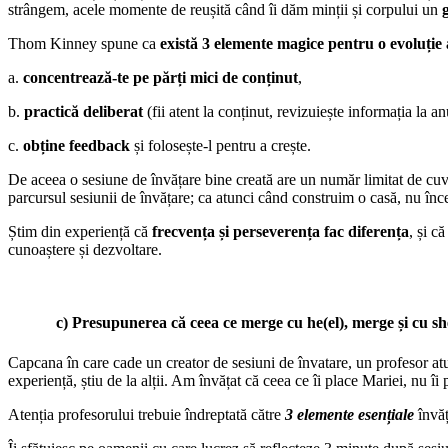
strângem, acele momente de reușită când îi dăm minții și corpului un
Thom Kinney spune ca
există 3 elemente magice pentru o evoluție 
a.
concentrează-te pe părți mici de conținut
,
b.
practică deliberat
(fii atent la conținut, revizuiește informația la a
c.
obține feedback
și folosește-l pentru a crește.
De aceea o sesiune de învățare bine creată are un număr limitat de cuvi
parcursul sesiunii de învățare; ca atunci când construim o casă, nu înce
Știm din experiență că
frecvența și perseverența fac diferența
, și c
cunoaștere și dezvoltare.
c) Presupunerea că ceea ce merge cu he(el), merge și cu she
Capcana în care cade un creator de sesiuni de învatare, un profesor atu
experiență, știu de la alții. Am învățat că ceea ce îi place Mariei, nu îi
Atenția profesorului trebuie îndreptată către
3 elemente esențiale
învăț