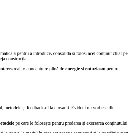
aticală pentru a introduce, consolida și folosi acel conținut chiar pe
eja construcția.
interes
real, o concentrare plină de
energie
și
entuziasm
pentru
ul, metodele și feedback-ul la cursanți. Evident nu vorbesc din
etodele
pe care le folosește pentru predarea și exersarea conținutului.