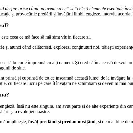
ul despre orice când nu avem cu ce” și ”cele 3 elemente esențiale învă
ucație și provocările predării și învățării limbii engleze, interviu acor
ral?
 este ceea ce mă face să mă simt
vie
in fiecare zi.
rie
și atunci când călătorești, explorezi conținuturi noi, trăiești experiențe
această bucurie împreună cu alți oameni. Și cred că în această dezvoltar
maginii de sine.
t prinsă și cuprinsă de tot ce înseamnă această lume; de la învățare la ap
ucație, cu fiecare lucru pe care îl învățăm ne schimbăm și devenim mai b
una?
engleză, însă nu este singura, am avut parte și de alte experiențe din c
țării și a evoluției noastre.
e mă împlinește,
învăț predând și predau învățând
, și de mai bine de 