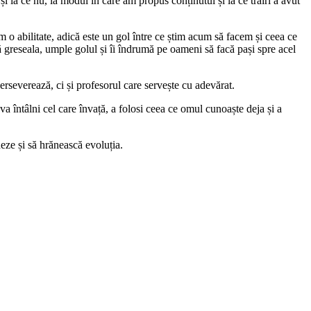
și la ce nu, la modul în care am propus conținutul și la ce trăiri a avut
 o abilitate, adică este un gol între ce știm acum să facem și ceea ce
ză greseala, umple golul și îi îndrumă pe oameni să facă pași spre acel
rseverează, ci și profesorul care servește cu adevărat.
 va întâlni cel care învață, a folosi ceea ce omul cunoaște deja și a
deze și să hrănească evoluția.