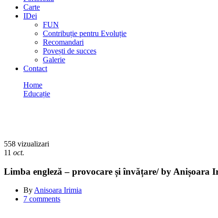
Carte
IDei
FUN
Contribuție pentru Evoluție
Recomandari
Povești de succes
Galerie
Contact
Home
Educație
Limba engleză – provocare și învățare/ by Anișoara Irimia
Educație
558 vizualizari
11
oct.
Limba engleză – provocare și învățare/ by Anișoara I
By
Anisoara Irimia
7 comments