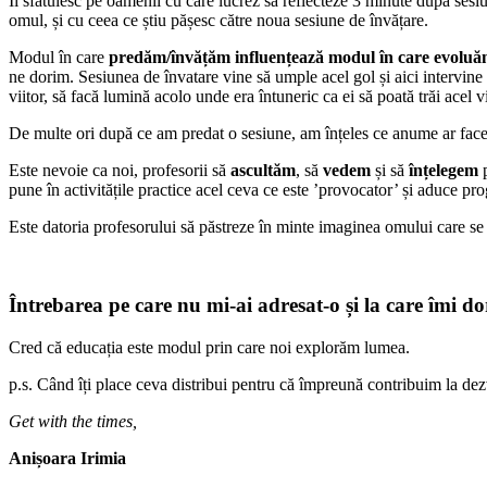
Îi sfătuiesc pe oamenii cu care lucrez să reflecteze 3 minute după sesiune
omul, și cu ceea ce știu pășesc către noua sesiune de învățare.
Modul în care
predăm/învățăm influențează modul în care evolu
ne dorim. Sesiunea de învatare vine să umple acel gol și aici intervine 
viitor, să facă lumină acolo unde era întuneric ca ei să poată trăi acel vi
De multe ori după ce am predat o sesiune, am înțeles ce anume ar face-
Este nevoie ca noi, profesorii să
ascultăm
, să
vedem
și să
înțelegem
p
pune în activitățile practice acel ceva ce este ’provocator’ și aduce pro
Este datoria profesorului să păstreze în minte imaginea omului care se d
Întrebarea pe care nu mi-ai adresat-o și la care îmi d
Cred că educația este modul prin care noi explorăm lumea.
p.s. Când îți place ceva distribui pentru că împreună contribuim la dez
Get with the times,
Anișoara Irimia