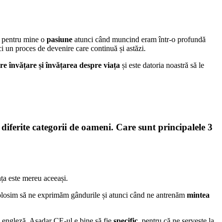
te pentru mine o
pasiune
atunci când muncind eram într-o profundă
 un proces de devenire care continuă și astăzi.
re învățare și învățarea despre viața
și este datoria noastră să le
 diferite categorii de oameni.
Care sunt principalele 3
nța este mereu aceeași.
e folosim să ne exprimăm gândurile și atunci când ne antrenăm
mintea
n engleză. Așadar CE-ul e bine să fie
specific
, pentru că ne serveste la