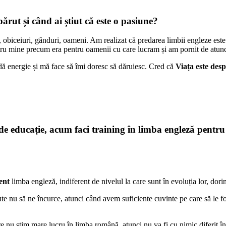
rut și când ai știut că este o pasiune
?
ră, obiceiuri, gânduri, oameni. Am realizat că predarea limbii engleze es
ru mine precum era pentru oamenii cu care lucram și am pornit de atunci
ă energie și mă face să îmi doresc să dăruiesc. Cred că
Viața este desp
 de educație, acum faci training în limba engleză pentru
ent
limba engleză, indiferent de nivelul la care sunt în evoluția lor, dori
jute nu să ne încurce, atunci când avem suficiente cuvinte pe care să l
re nu știm mare lucru în limba română, atunci nu va fi cu nimic diferit î