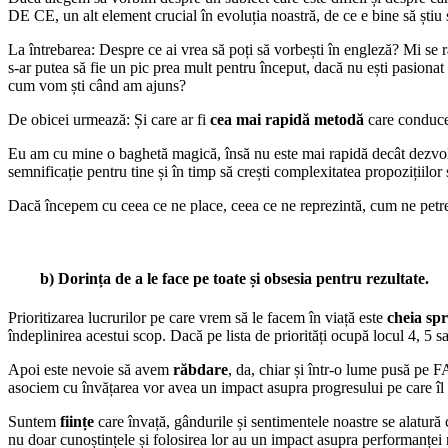
DE CE, un alt element crucial în evoluția noastră, de ce e bine să știu ș
La întrebarea: Despre ce ai vrea să poți să vorbești în engleză? Mi se
s-ar putea să fie un pic prea mult pentru început, dacă nu ești pasion
cum vom ști când am ajuns?
De obicei urmează: Și care ar fi
cea mai rapidă metodă
care conduce
Eu am cu mine o baghetă magică, însă nu este mai rapidă decât dezvol
semnificație pentru tine și în timp să crești complexitatea propozițiilor 
Dacă începem cu ceea ce ne place, ceea ce ne reprezintă, cum ne petrec
b) Dorința de a le face pe toate și obsesia pentru rezultate
.
Prioritizarea lucrurilor pe care vrem să le facem în viață este
cheia
spr
îndeplinirea acestui scop. Dacă pe lista de priorități ocupă locul 4, 5 sa
Apoi este nevoie să avem
răbdare
, da, chiar și într-o lume pusă pe
asociem cu învățarea vor avea un impact asupra progresului pe care îl
Suntem
ființe
care învață, gândurile și sentimentele noastre se alatură
nu doar cunoștințele și folosirea lor au un impact asupra performanțe