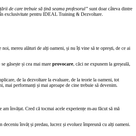
țării de care trebuie să țină seama profesorul”
sunt doar câteva dintre
dat în exclusivitate pentru IDEAL Training & Dezvoltare.
 noi, mereu alături de alți oameni, și nu îți vine să te oprești, de ce ai
e se găsește și cea mai mare
provocare
, căci ne expunem la greșeală,
licare, de la dezvoltare la evaluare, de la teorie la oameni, tot
uni, mai performanți și mai aproape de cine trebuie să devenim.
are am învățat. Cred că tocmai acele experiențe m-au făcut să mă
un deceniu învăț și predau, lucrez și evoluez împreună cu alți oameni.