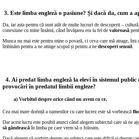
3.
Este limba engleză o pasiune? Și dacă da, cum a apă
Da, iar asta pentru că sunt atât de multe lucruri de descoperit – cultu
conexiune cu mine însămi, când învățarea era la fel de
valoroasă
pent
Munca nu mai este pentru mine o povară, ci ceva care mă atrage, îmi d
îmbinăm pentru a ne atinge scopul și pentru a ne
descoperi sensul
.
4.
Ai predat limba engleză la elevi în sistemul public
provocări în predatul limbii engleze?
a) Vorbitul despre orice când nu avem cu ce
.
Cea mai mare dorință a oamenilor cu care lucrez este să vorbească
flu
Dar acest lucru este posibil atunci când alegem subiectul care să ne a
să gândească
în limba pe care vrem să o folosim.
Dacă alegem să vorbim despre un subiect care este dificil și despre ca