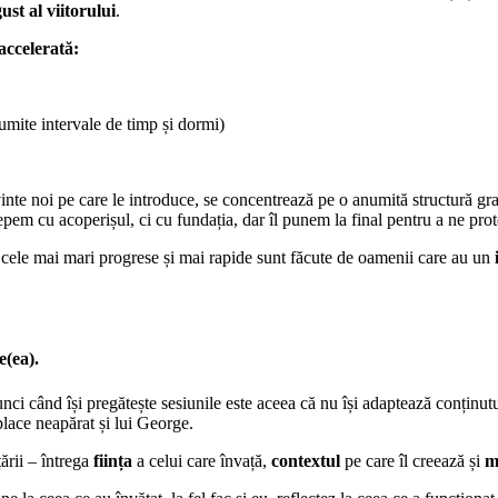
gust al viitorului
.
accelerată:
numite intervale de timp și dormi)
nte noi pe care le introduce, se concentrează pe o anumită structură gram
pem cu acoperișul, ci cu fundația, dar îl punem la final pentru a ne prot
ă cele mai mari progrese și mai rapide sunt făcute de oamenii care au un
(ea).
nci când își pregătește sesiunile este aceea că nu își adaptează conținut
 place neapărat și lui George.
ării – întrega
ființa
a celui care învață,
contextul
pe care îl creează și
m