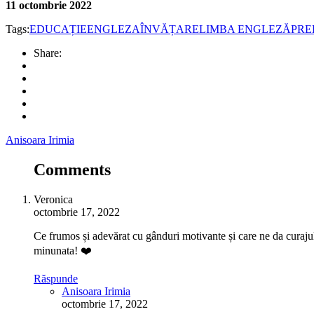
11 octombrie 2022
Tags:
EDUCAȚIE
ENGLEZA
ÎNVĂȚARE
LIMBA ENGLEZĂ
PRE
Share:
Anisoara Irimia
Comments
Veronica
octombrie 17, 2022
Ce frumos și adevărat cu gânduri motivante și care ne da curajul 
minunata! ❤️
Răspunde
Anisoara Irimia
octombrie 17, 2022