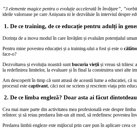
”3 elemente magice pentru o evoluție accelerată în învățare”, ”vorbit
ideile valoroase pe care Anișoara ni le dezvăluie în interviul despre ed
1.
De ce training, de ce educație pentru adulți în gene
Dorința de a inova modul în care învățăm și evaluăm potențialul uman
Pentru mine povestea educației și a training-ului a fost și este o
călăto
face-o?
Dezvoltarea și evoluția noastră sunt
bucuria vieții
și vreau să trăiesc 
la redefinirea limitelor, la evaluare și în final la construirea unei alte i
Am descoperit în timp că sunt atrasă de această lume a educatiei, că sun
procesul este
captivant
, căci noi ne scriem și rescriem viața prin ed
2. De ce limba engleză? Doar asta ai făcut dintotdea
Cea mai mare parte din activitatea mea profesională este despre limba 
reîntorc și să reiau predarea într-un alt mod, să redefinesc povestea învă
Predarea limbii engleze este mijlocul prin care pun în aplicare ceea c