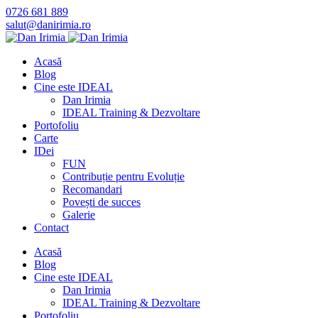
0726 681 889
salut@danirimia.ro
Acasă
Blog
Cine este IDEAL
Dan Irimia
IDEAL Training & Dezvoltare
Portofoliu
Carte
IDei
FUN
Contribuție pentru Evoluție
Recomandari
Povești de succes
Galerie
Contact
Acasă
Blog
Cine este IDEAL
Dan Irimia
IDEAL Training & Dezvoltare
Portofoliu